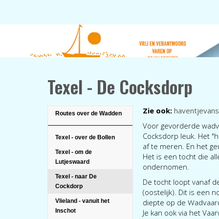
Texel - De Cocksdorp
Zie ook:
haventjevansi
Routes over de Wadden
Voor gevorderde wadva
Cocksdorp leuk. Het "h
Texel - over de Bollen
af te meren. En het geul
Texel - om de
Het is een tocht die 
Lutjeswaard
ondernomen.
Texel - naar De
De tocht loopt vanaf 
Cockdorp
(oostelijk). Dit is een
Vlieland - vanuit het
diepte op de
Wadvaard
Inschot
Je kan ook via het Vaa