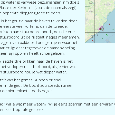
 dit water is vanwege bezuinigingen inmiddels
akte der Kerken is (zoals de naam als zegt)
en beperkte diepgang goed te doen.
is het geultje naar de haven te vinden door
de eerste veel korter is dan de tweede.
le prikken aan stuurboord houdt, ook die ene
 stuurboord uit de rij staat, netjes meenemen.
 zijgeul van bakboord ons geultje in waar het
aar er ligt daar tegenover de samenvloeiing
een zijn sporen heeft achtergelaten.
 laatste drie prikken naar de haven is het
et verlopen naar bakboord, als je hier wat
 stuurboord hou je wat dieper water.
teit van het gemaal kunnen er snel
n in de geul. De bocht zou steeds ruimer
 de binnenkant steeds hoger.
ad? Wil je wat meer weten? Wil je eens sparren met een ervaren
en kaart-op-tafelgesprek.