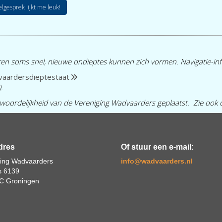
elgesprek lijkt me leuk!
ren soms snel, nieuwe ondieptes kunnen zich vormen. Navigatie-in
aardersdieptestaat
.
woordelijkheid van de Vereniging Wadvaarders geplaatst. Zie ook
dres
Of stuur een e-mail:
ging Wadvaarders
ofni
@wadvaarders.nl
s 6139
C Groningen