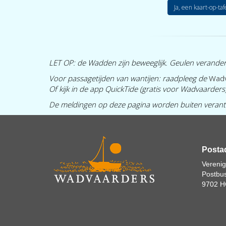
Ja, een kaart-op-taf
LET OP: de Wadden zijn beweeglijk. Geulen verande
Voor passagetijden van wantijen: raadpleeg de
Wadv
Of kijk in de app QuickTide (gratis voor Wadvaarders)
De meldingen op deze pagina worden buiten verant
Posta
Vereni
Postbu
9702 H