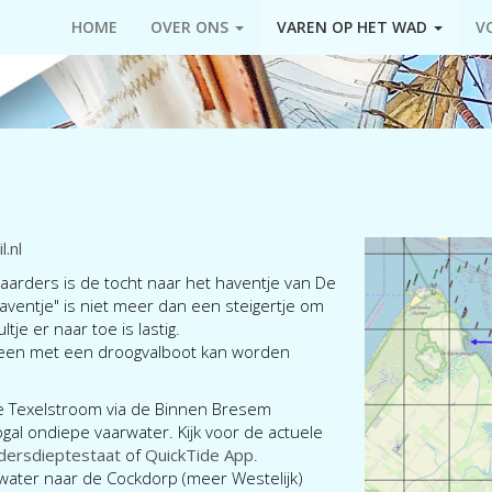
HOME
OVER ONS
VAREN OP HET WAD
V
l.nl
arders is de tocht naar het haventje van De
aventje" is niet meer dan een steigertje om
tje er naar toe is lastig.
alleen met een droogvalboot kan worden
de Texelstroom via de Binnen Bresem
 nogal ondiepe vaarwater. Kijk voor de actuele
ersdieptestaat
of
QuickTide App
.
rwater naar de Cockdorp (meer Westelijk)