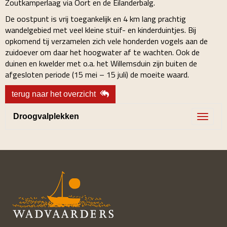
Zoutkamperlaag via Oort en de Eilanderbalg.
De oostpunt is vrij toegankelijk en 4 km lang prachtig
wandelgebied met veel kleine stuif- en kinderduintjes. Bij
opkomend tij verzamelen zich vele honderden vogels aan de
zuidoever om daar het hoogwater af te wachten. Ook de
duinen en kwelder met o.a. het Willemsduin zijn buiten de
afgesloten periode (15 mei – 15 juli) de moeite waard.
terug naar het overzicht
Droogvalplekken
Toggle