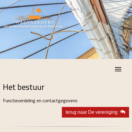
Toggle
Het bestuur
Functieverdeling en contactgegevens
terug naar De vereniging