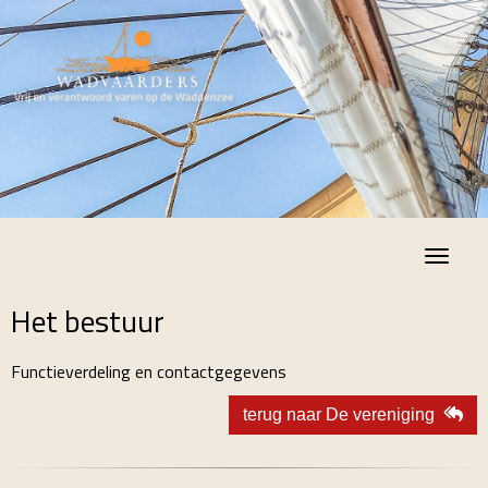
Toggle
Het bestuur
Functieverdeling en contactgegevens
terug naar De vereniging